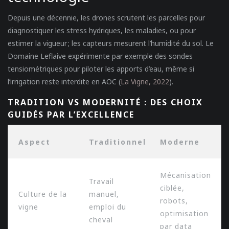
Depuis une décennie, les drones scrutent les parcelles pour
diagnostiquer les stress hydriques, les maladies, ou pour
estimer la vigueur ; les capteurs mesurent l’humidité du sol. Le
Domaine Leflaive expérimente par exemple des sondes
tensiométriques pour piloter les apports d’eau, même si
l’irrigation reste interdite en AOC (
La Vigne, 2022
).
TRADITION VS MODERNITÉ : DES CHOIX
GUIDÉS PAR L’EXCELLENCE
Aspect
Traditionnel
Moderne
Mécanisation
Travail
ciblée,
Culture de la
manuel,
robots,
vigne
emploi du
optimisation
cheval
par data