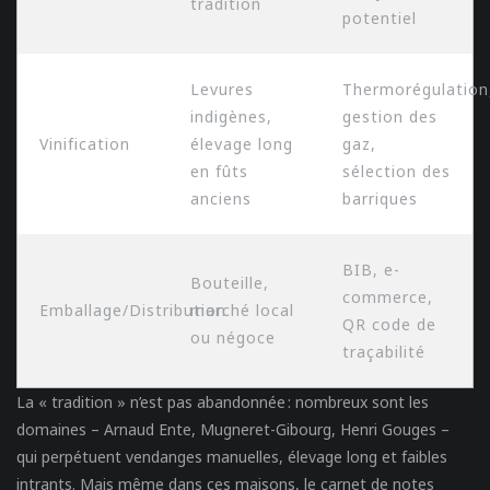
tradition
potentiel
Levures
Thermorégulation
indigènes,
gestion des
Vinification
élevage long
gaz,
en fûts
sélection des
anciens
barriques
BIB, e-
Bouteille,
commerce,
Emballage/Distribution
marché local
QR code de
ou négoce
traçabilité
La « tradition » n’est pas abandonnée : nombreux sont les
domaines – Arnaud Ente, Mugneret-Gibourg, Henri Gouges –
qui perpétuent vendanges manuelles, élevage long et faibles
intrants. Mais même dans ces maisons, le carnet de notes