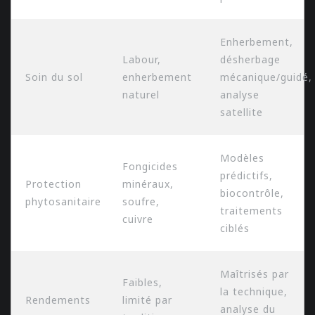
Enherbement,
Labour,
désherbage
Soin du sol
enherbement
mécanique/guidé,
naturel
analyse
satellite
Modèles
Fongicides
prédictifs,
Protection
minéraux,
biocontrôle,
phytosanitaire
soufre,
traitements
cuivre
ciblés
Maîtrisés par
Faibles,
la technique,
Rendements
limité par
analyse du