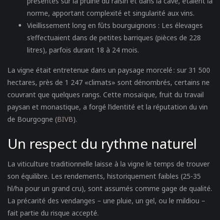
présentes sur la pruine du raisin et dans la cave, étaient la
norme, apportant complexité et singularité aux vins.
Vieillissement long en fûts bourguignons
: Les élevages
s’effectuaient dans de petites barriques (pièces de 228
litres), parfois durant 18 à 24 mois.
La vigne était entretenue dans un paysage morcelé : sur 31 500
hectares, près de 1 247 «climats» sont dénombrés, certains ne
couvrant que quelques rangs. Cette mosaïque, fruit du travail
paysan et monastique, a forgé l’identité et la réputation du vin
de Bourgogne (
BIVB
).
Un respect du rythme naturel
La viticulture traditionnelle laisse à la vigne le temps de trouver
son équilibre. Les rendements, historiquement faibles (25-35
hl/ha pour un grand cru), sont assumés comme gage de qualité.
La précarité des vendanges – une pluie, un gel, ou le mildiou –
fait partie du risque accepté.