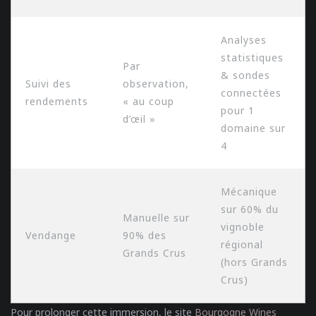
Analyses
statistiques
Par
& sondes
Suivi des
observation,
connectées
rendements
« au coup
pour 1
d’œil »
domaine sur
4
Mécanique
sur 60% du
Manuelle sur
vignoble
Vendange
90% des
régional
Grands Crus
(hors Grands
Crus)
Pour prolonger cette immersion, le site
Bourgogne Wines