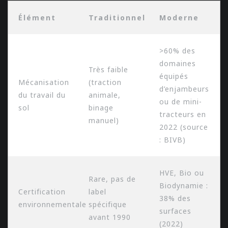
Élément
Traditionnel
Moderne
>60% des
domaines
Très faible
équipés
Mécanisation
(traction
d’enjambeurs
du travail du
animale,
ou de mini-
sol
binage
tracteurs en
manuel)
2022 (source
: BIVB)
HVE, Bio ou
Rare, pas de
Biodynamie :
Certification
label
38% des
environnementale
spécifique
surfaces
avant 1990
(2022)