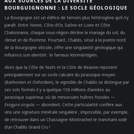
AUX SOURCES DE LA DIVERSITÉ
BOURGUIGNONNE : LE SOCLE GÉOLOGIQUE
La Bourgogne est un édifice de terroirs plus hétérogène qu’il n’y
paraît. Entre Yonne, Côte-d’Or, Saône-et-Loire et Côte
Chalonnaise, chaque sous-région décline le mariage du sol, du
climat et de l’homme. Pourtant, Chablis, situé à la pointe nord
de la Bourgogne viticole, offre une singularité géologique qui
influence son identité : le fameux
Kimméridgien
.
Alors que la Côte de Nuits et la Côte de Beaune reposent
principalement sur un socle calcaire du Jurassique moyen
(Bathonien et Oxfordien), le vignoble de Chablis se distingue par
ses sols formés il y a quelque 150 millions d'années au
Jurassique supérieur, où de minuscules huîtres fossiles —
Exogyra virgula
— abondent. Cette particularité confère aux
vins une signature minérale singulière ; impossible, par exemple,
de retrouver dans un Chassagne-Montrachet le tranchant iodé
d’un Chablis Grand Cru !