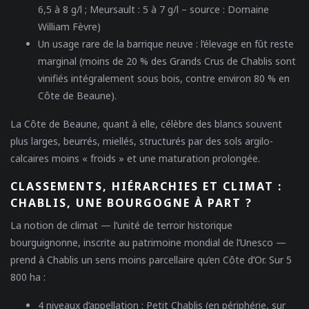
6,5 à 8 g/l ; Meursault : 5 à 7 g/l – source : Domaine
William Fèvre)
Un usage rare de la barrique neuve
: l’élevage en fût reste
marginal (moins de 20 % des Grands Crus de Chablis sont
vinifiés intégralement sous bois, contre environ 80 % en
Côte de Beaune).
La Côte de Beaune, quant à elle, célèbre des blancs souvent
plus larges, beurrés, miellés, structurés par des sols argilo-
calcaires moins « froids » et une maturation prolongée.
CLASSEMENTS, HIÉRARCHIES ET CLIMAT :
CHABLIS, UNE BOURGOGNE À PART ?
La notion de
climat
— l’unité de terroir historique
bourguignonne, inscrite au patrimoine mondial de l’Unesco —
prend à Chablis un sens moins parcellaire qu’en Côte d’Or. Sur 5
800 ha :
4 niveaux d’appellation :
Petit Chablis
(en périphérie, sur