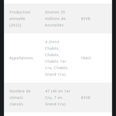
Production
Environ 35
annuelle
millions de
BIVB
(2022)
bouteilles
4 (Petit
Chablis,
Chablis,
Appellations
INAO
Chablis 1er
Cru, Chablis
Grand Cru)
Nombre de
47 (40 en 1er
climats
Cru, 7 en
BIVB
classés
Grand Cru)