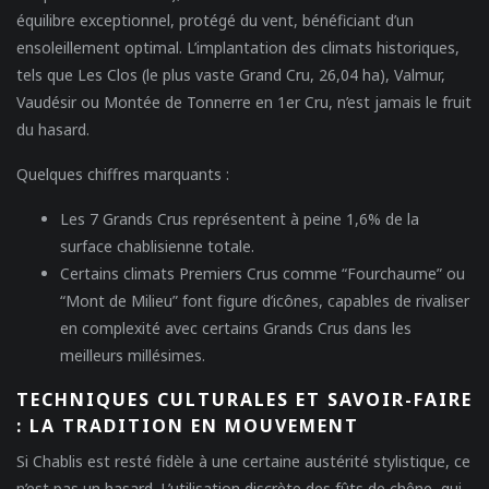
équilibre exceptionnel, protégé du vent, bénéficiant d’un
ensoleillement optimal. L’implantation des climats historiques,
tels que Les Clos (le plus vaste Grand Cru, 26,04 ha), Valmur,
Vaudésir ou Montée de Tonnerre en 1er Cru, n’est jamais le fruit
du hasard.
Quelques chiffres marquants :
Les 7 Grands Crus représentent à peine 1,6% de la
surface chablisienne totale.
Certains climats Premiers Crus comme “Fourchaume” ou
“Mont de Milieu” font figure d’icônes, capables de rivaliser
en complexité avec certains Grands Crus dans les
meilleurs millésimes.
TECHNIQUES CULTURALES ET SAVOIR-FAIRE
: LA TRADITION EN MOUVEMENT
Si Chablis est resté fidèle à une certaine austérité stylistique, ce
n’est pas un hasard. L’utilisation discrète des fûts de chêne, qui