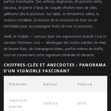
parfois tranchante. Des arômes d’agrumes, de pomme verte,
d’acacia, de pierre à fusil, de coquille d’huître voire de silex,
jaillissent dès la jeunesse. Sur table, la rémanence saline, la
texture cristalline, la tension de la structure en font un vin
inimitable pour accompagner fruits de mer et poissons.
Vieilli, le Chablis — surtout dans ses expressions Grands Crus et
certains Premiers Crus — développe des notes subtiles de miel,
de beurre frais, de champignon blanc, parfois même de truffe,
tout en conservant cette signature minérale et vibrante.
CHIFFRES-CLÉS ET ANECDOTES : PANORAMA
D’UN VIGNOBLE FASCINANT
Élément
Valeur
Source
Superficie
5800 ha
BIVB
plantée