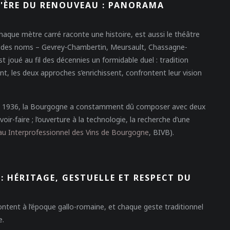
L'ÈRE DU RENOUVEAU : PANORAMA
aque mètre carré raconte une histoire, est aussi le théâtre
ige des noms – Gevrey-Chambertin, Meursault, Chassagne-
 joué au fil des décennies un formidable duel : tradition
t, les deux approches s’enrichissent, confrontent leur vision
ès 1936, la Bourgogne a constamment dû composer avec deux
oir-faire ; l’ouverture à la technologie, la recherche d’une
u Interprofessionnel des Vins de Bourgogne
, BIVB).
 HÉRITAGE, GESTUELLE ET RESPECT DU
ontent à l’époque gallo-romaine, et chaque geste traditionnel
e.