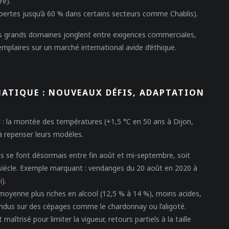
re).
(pertes jusqu’à 60 % dans certains secteurs comme Chablis).
es grands domaines jonglent entre exigences commerciales,
emplaires sur un marché international avide d’éthique.
ATIQUE : NOUVEAUX DÉFIS, ADAPTATION
 : la montée des températures (+1,5 °C en 50 ans à Dijon,
 repenser leurs modèles.
s se font désormais entre fin août et mi-septembre, soit
 siècle. Exemple marquant : vendanges du 20 août en 2020 à
i
).
n moyenne plus riches en alcool (12,5 % à 14 %), moins acides,
ndus sur des cépages comme le chardonnay ou l’aligoté.
trisé pour limiter la vigueur, retours partiels à la taille