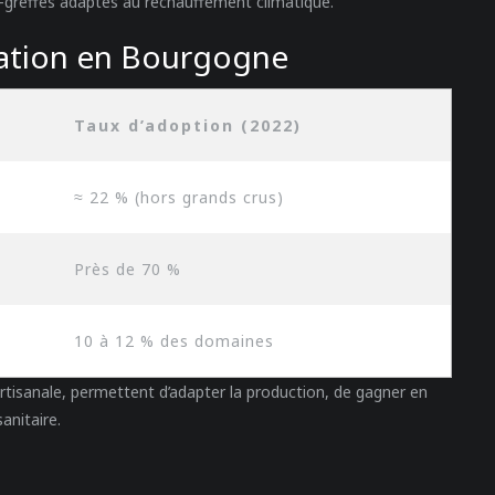
-greffes adaptés au réchauffement climatique.
vation en Bourgogne
Taux d’adoption (2022)
≈ 22 % (hors grands crus)
Près de 70 %
10 à 12 % des domaines
 artisanale, permettent d’adapter la production, de gagner en
anitaire.