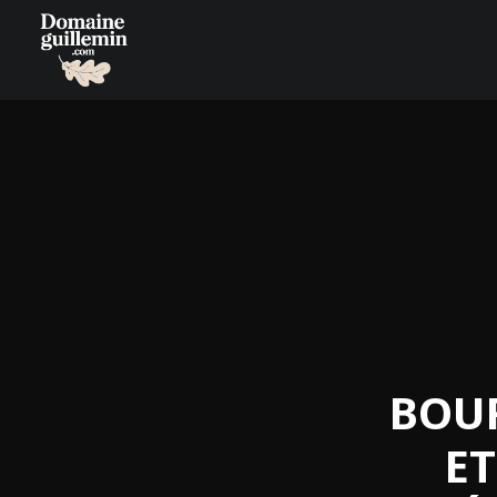
BOU
E