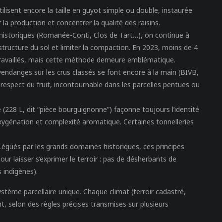
tilisent encore la taille en guyot simple ou double, instaurée
r la production et concentrer la qualité des raisins.
 historiques (Romanée-Conti, Clos de Tart…), on continue à
 structure du sol et limiter la compaction. En 2023, moins de 4
travaillés, mais cette méthode demeure emblématique.
endanges sur les crus classés se font encore à la main (BIVB,
 respect du fruit, incontournable dans les parcelles pentues ou
 (228 L, dit “pièce bourguignonne”) façonne toujours l’identité
oxygénation et complexité aromatique. Certaines tonnelleries
égués par les grands domaines historiques, ces principes
our laisser s’exprimer le terroir : pas de désherbants de
 indigènes).
stème parcellaire unique. Chaque climat (terroir cadastré,
t, selon des règles précises transmises sur plusieurs