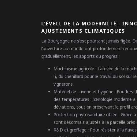
L’ÉVEIL DE LA MODERNITÉ : I
AJUSTEMENTS CLIMATIQUES
La Bourgogne ne s’est pourtant jamais figée. Dep
l’ouverture au monde ont profondément renouvelé
graduellement, les apports du progrès :
Machinisme agricole :
L’arrivée de la mac
!), du chenillard pour le travail du sol sur
vignerons.
Matériel de cuverie et hygiène :
Foudres th
des températures : l’œnologie moderne a p
déviations, tout en préservant le profil a
Protection phytosanitaire ciblée :
Grâce à 
sont désormais ajustés à la parcelle près
R&D et greffage :
Pour résister à la flave