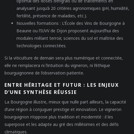
optimal des doses d’engrais ou de traitements en
analysant jusqu’à 20 critères agronomiques (pH, humidité,
fertilité, présence de maladies, etc.).
Nouvelles formations :
L’École des Vins de Bourgogne à
Beaune ou l’IUVV de Dijon proposent aujourd’hui des
modules mêlant terroir, sciences du sol et maîtrise des
technologies connectées.
Si la viticulture de demain sera plus numérique et connectée,
elle ne remplacera ni l’intuition du vigneron, ni l’éthique
bourguignonne de l’observation patiente.
ENTRE HÉRITAGE ET FUTUR : LES ENJEUX
D’UNE SYNTHÈSE RÉUSSIE
La Bourgogne illustre, mieux que nulle part ailleurs, la capacité
d’une région à conjuguer prestige et innovation. Le vigneron
bourguignon n’oppose plus tradition et modernité : il les
superpose et les adapte au gré des millésimes et des défis
climatiques.